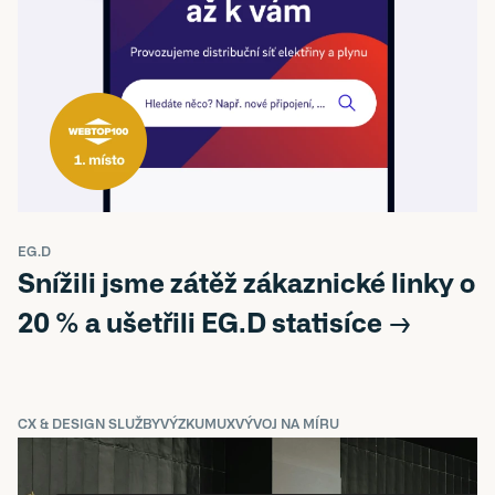
EG.D
Snížili jsme zátěž zákaznické linky o 
20 % a ušetřili EG.D statisíce →
CX & DESIGN SLUŽBY
VÝZKUM
UX
VÝVOJ NA MÍRU