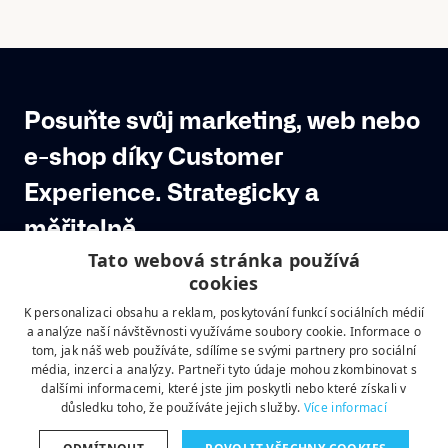
Posuňte svůj marketing, web nebo 
e-shop díky Customer 
Experience. Strategicky a 
měřitelně.
Tato webová stránka používá
Jsme byznysový, designový a technologický partner, 
cookies
který se specializuje na velké digitální projekty, e-
commerce a digitální zákaznickou zkušenost.
K personalizaci obsahu a reklam, poskytování funkcí sociálních médií
a analýze naší návštěvnosti využíváme soubory cookie. Informace o
VÍCE O NÁS  →
tom, jak náš web používáte, sdílíme se svými partnery pro sociální
média, inzerci a analýzy. Partneři tyto údaje mohou zkombinovat s
dalšími informacemi, které jste jim poskytli nebo které získali v
důsledku toho, že používáte jejich služby.
Více informací
LINKEDIN
FACEBOOK