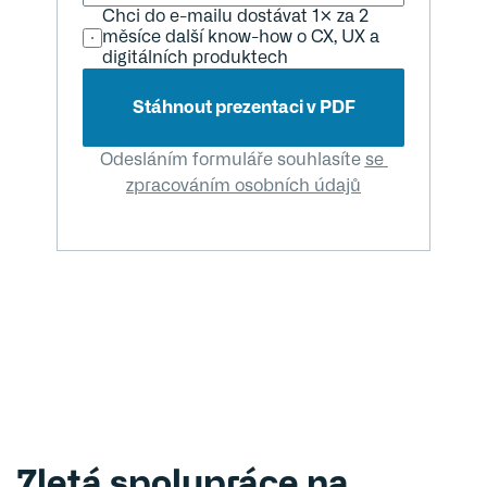
Chci do e-mailu dostávat 1× za 2 
měsíce další know-how o CX, UX a 
digitálních produktech
Stáhnout prezentaci v PDF
Odesláním formuláře souhlasíte 
se 
zpracováním osobních údajů
7letá spolupráce na 